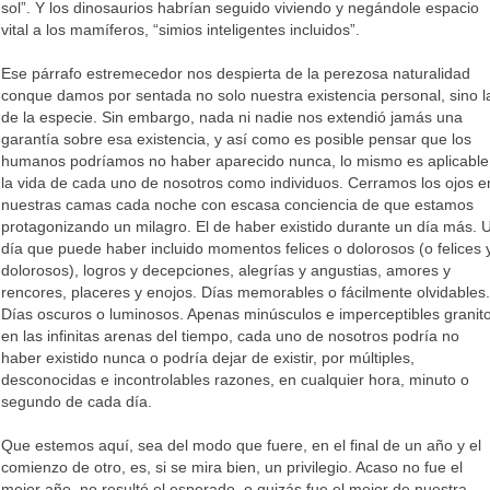
sol”. Y los dinosaurios habrían seguido viviendo y negándole espacio
vital a los mamíferos, “simios inteligentes incluidos”.
Ese párrafo estremecedor nos despierta de la perezosa naturalidad
conque damos por sentada no solo nuestra existencia personal, sino l
de la especie. Sin embargo, nada ni nadie nos extendió jamás una
garantía sobre esa existencia, y así como es posible pensar que los
humanos podríamos no haber aparecido nunca, lo mismo es aplicable
la vida de cada uno de nosotros como individuos. Cerramos los ojos e
nuestras camas cada noche con escasa conciencia de que estamos
protagonizando un milagro. El de haber existido durante un día más. 
día que puede haber incluido momentos felices o dolorosos (o felices 
dolorosos), logros y decepciones, alegrías y angustias, amores y
rencores, placeres y enojos. Días memorables o fácilmente olvidables.
Días oscuros o luminosos. Apenas minúsculos e imperceptibles granit
en las infinitas arenas del tiempo, cada uno de nosotros podría no
haber existido nunca o podría dejar de existir, por múltiples,
desconocidas e incontrolables razones, en cualquier hora, minuto o
segundo de cada día.
Que estemos aquí, sea del modo que fuere, en el final de un año y el
comienzo de otro, es, si se mira bien, un privilegio. Acaso no fue el
mejor año, no resultó el esperado, o quizás fue el mejor de nuestra