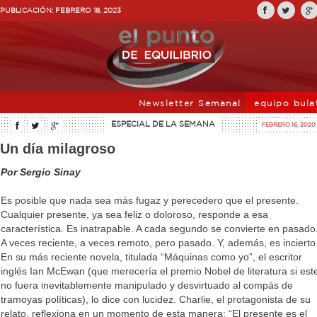
PUBLICACIÓN:
FEBRERO 18, 2023
Newsletter
Semanal
equipo bula
ESPECIAL DE LA SEMANA
FEBRERO 16, 2020
Un día milagroso
Por Sergio Sinay
Es posible que nada sea más fugaz y perecedero que el presente.
Cualquier presente, ya sea feliz o doloroso, responde a esa
característica. Es inatrapable. A cada segundo se convierte en pasado
A veces reciente, a veces remoto, pero pasado. Y, además, es incierto
En su más reciente novela, titulada “Máquinas como yo”, el escritor
inglés Ian McEwan (que merecería el premio Nobel de literatura si est
no fuera inevitablemente manipulado y desvirtuado al compás de
tramoyas políticas), lo dice con lucidez. Charlie, el protagonista de su
relato, reflexiona en un momento de esta manera: “El presente es el