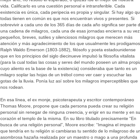
vida. Calificarlo es una cuestión personal e intransferible. Cada
existencia es única, cada peripecia es propia y singular. Si hay algo q
todas tienen en común es que nos encuentran vivos y presentes. Si
sobrevivir a cada uno de los 365 días de cada año significa ser parte 
una cadena de milagros, cada una de esas jornadas encierra a su vez
pequeños, breves, sutiles y silenciosos milagros que merecen más
atención y más agradecimiento de los que usualmente les prodigamos
Ralph Waldo Emerson (1803-1882), filósofo y poeta estadounidense
que en los principios del siglo diecinueve impulsó la filosofía vitalista
(para la cual todas las cosas y seres del mundo poseen un alma propi
cuyo aliento es la base de la existencia) consideraba que tanto es un
milagro soplar las hojas de un trébol como ver caer y escuchar las
gotas de la lluvia. Ponía luz así sobre los milagros imperceptibles que
nos rodean.
En esa línea, el ex monje, psicoterapeuta y escritor contemporáneo
Thomas Moore, propone que cada persona pueda crear su religión
personal sin renegar de ninguna creencia, y erigir en su mente y en s
corazón el templo de la misma. En su libro titulado precisamente “En
busca de una religión personal”, Moore escribe: “Imagina el impacto
que tendría en tu religión si cambiaras tu sentido de lo milagroso de u
asombrosa hazaña realizada por un maestro o mago a una profunda