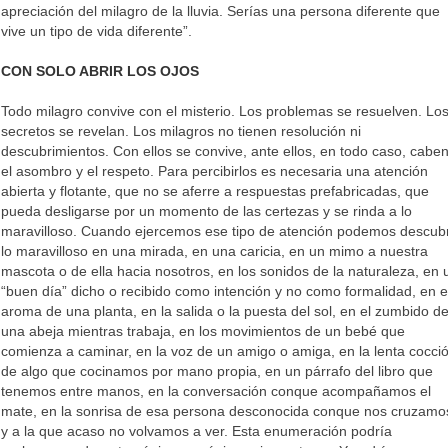
apreciación del milagro de la lluvia. Serías una persona diferente que
vive un tipo de vida diferente”.
CON SOLO ABRIR LOS OJOS
Todo milagro convive con el misterio. Los problemas se resuelven. Lo
secretos se revelan. Los milagros no tienen resolución ni
descubrimientos. Con ellos se convive, ante ellos, en todo caso, cabe
el asombro y el respeto. Para percibirlos es necesaria una atención
abierta y flotante, que no se aferre a respuestas prefabricadas, que
pueda desligarse por un momento de las certezas y se rinda a lo
maravilloso. Cuando ejercemos ese tipo de atención podemos descubr
lo maravilloso en una mirada, en una caricia, en un mimo a nuestra
mascota o de ella hacia nosotros, en los sonidos de la naturaleza, en 
“buen día” dicho o recibido como intención y no como formalidad, en e
aroma de una planta, en la salida o la puesta del sol, en el zumbido d
una abeja mientras trabaja, en los movimientos de un bebé que
comienza a caminar, en la voz de un amigo o amiga, en la lenta cocci
de algo que cocinamos por mano propia, en un párrafo del libro que
tenemos entre manos, en la conversación conque acompañamos el
mate, en la sonrisa de esa persona desconocida conque nos cruzamo
y a la que acaso no volvamos a ver. Esta enumeración podría