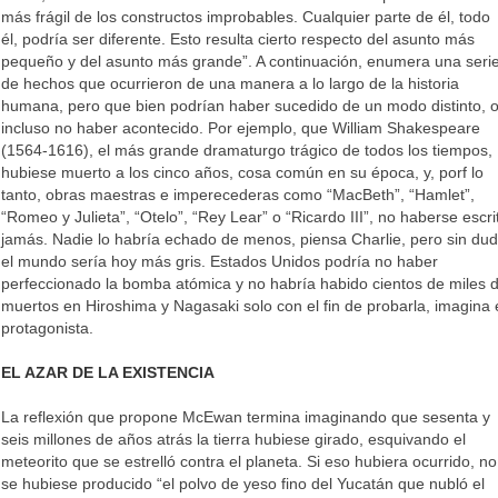
más frágil de los constructos improbables. Cualquier parte de él, todo
él, podría ser diferente. Esto resulta cierto respecto del asunto más
pequeño y del asunto más grande”. A continuación, enumera una seri
de hechos que ocurrieron de una manera a lo largo de la historia
humana, pero que bien podrían haber sucedido de un modo distinto, 
incluso no haber acontecido. Por ejemplo, que William Shakespeare
(1564-1616), el más grande dramaturgo trágico de todos los tiempos,
hubiese muerto a los cinco años, cosa común en su época, y, porf lo
tanto, obras maestras e imperecederas como “MacBeth”, “Hamlet”,
“Romeo y Julieta”, “Otelo”, “Rey Lear” o “Ricardo III”, no haberse escri
jamás. Nadie lo habría echado de menos, piensa Charlie, pero sin du
el mundo sería hoy más gris. Estados Unidos podría no haber
perfeccionado la bomba atómica y no habría habido cientos de miles 
muertos en Hiroshima y Nagasaki solo con el fin de probarla, imagina 
protagonista.
EL AZAR DE LA EXISTENCIA
La reflexión que propone McEwan termina imaginando que sesenta y
seis millones de años atrás la tierra hubiese girado, esquivando el
meteorito que se estrelló contra el planeta. Si eso hubiera ocurrido, no
se hubiese producido “el polvo de yeso fino del Yucatán que nubló el